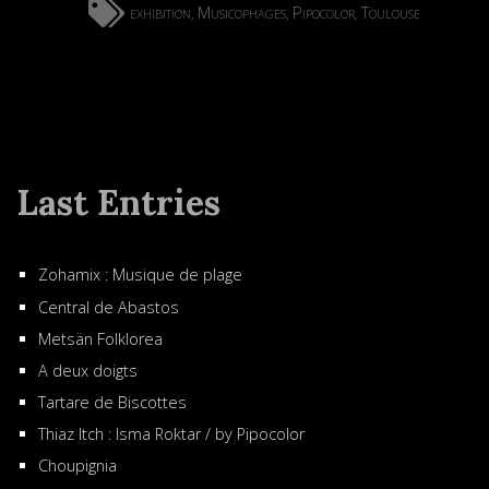
exhibition
Musicophages
Pipocolor
Toulouse
,
,
,
Last Entries
Zohamix : Musique de plage
Central de Abastos
Metsän Folklorea
A deux doigts
Tartare de Biscottes
Thiaz Itch : Isma Roktar / by Pipocolor
Choupignia