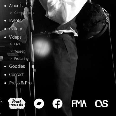
Albums
Compilations
Events
Gallery
Videos
Live
Teaser
Featuring
Goodies
Contact
Press & Pro