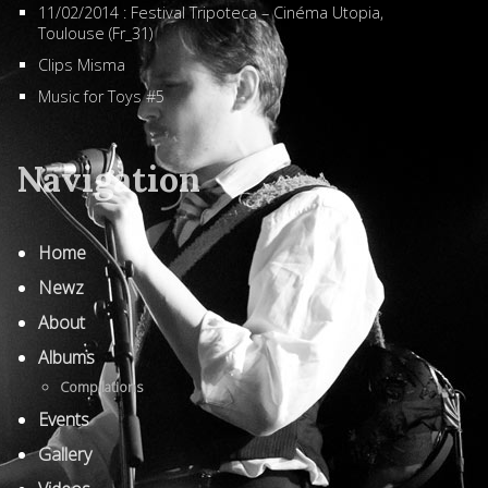
11/02/2014 : Festival Tripoteca – Cinéma Utopia,
Toulouse (Fr_31)
Clips Misma
Music for Toys #5
Navigation
Home
Newz
About
Albums
Compilations
Events
Gallery