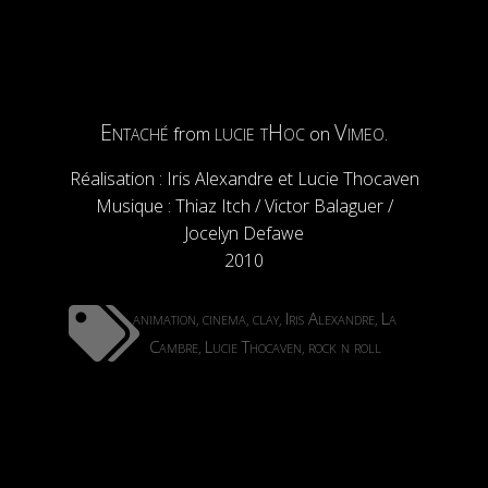
Entaché
lucie tHoc
Vimeo
from
on
.
Réalisation : Iris Alexandre et Lucie Thocaven
Musique : Thiaz Itch / Victor Balaguer /
Jocelyn Defawe
2010
animation
cinema
clay
Iris Alexandre
La
,
,
,
,
Cambre
Lucie Thocaven
rock n roll
,
,