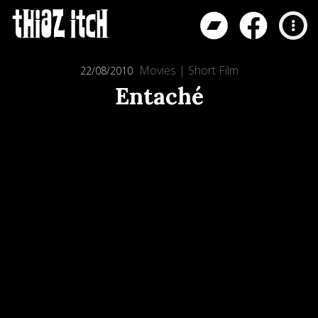
Movies
|
Short Film
22/08/2010
Entaché