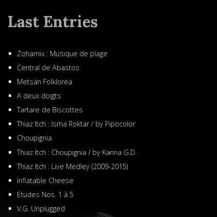
Last Entries
Zohamix : Musique de plage
Central de Abastos
Metsän Folklorea
A deux doigts
Tartare de Biscottes
Thiaz Itch : Isma Roktar / by Pipocolor
Choupignia
Thiaz Itch : Choupignia / by Karina G.D.
Thiaz Itch : Live Medley (2009-2015)
Inflatable Cheese
Etudes Nos. 1 à 5
V.G. Unplugged