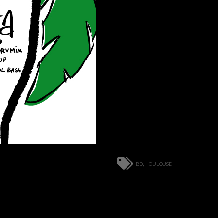
bd
Toulouse
,