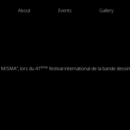
About
Events
Gallery
ème
s MISMA”, lors du 41
festival international de la bande dessi