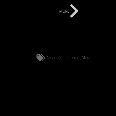
more
Angoulême
bd
comics
Misma
,
,
,