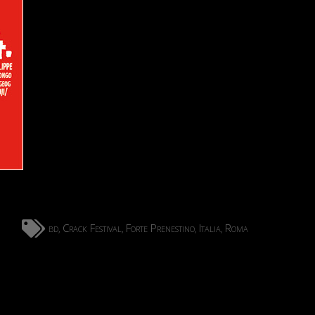
bd
Crack Festival
Forte Prenestino
Italia
Roma
,
,
,
,