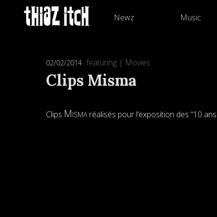
Newz
Music
featuring
|
Movies
02/02/2014
Clips Misma
Misma
Clips
réalisés pour l’exposition des “10 an