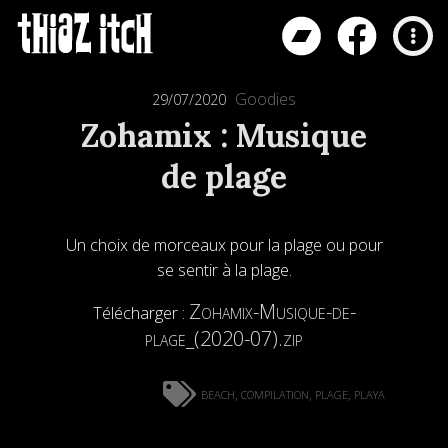
Goodies
29/07/2020
Zohamix : Musique
de plage
Un choix de morceaux pour la plage ou pour
se sentir à la plage.
Zohamix-Musique-de-
Télécharger :
plage_(2020-07).zip
beach
compilation
plage
playa
,
,
,