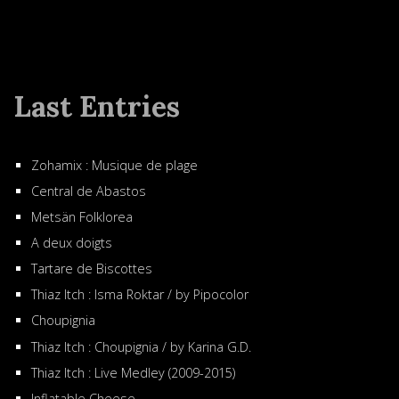
Last Entries
Zohamix : Musique de plage
Central de Abastos
Metsän Folklorea
A deux doigts
Tartare de Biscottes
Thiaz Itch : Isma Roktar / by Pipocolor
Choupignia
Thiaz Itch : Choupignia / by Karina G.D.
Thiaz Itch : Live Medley (2009-2015)
Inflatable Cheese