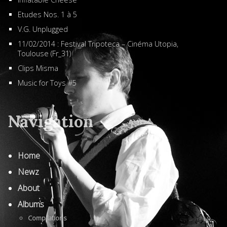
Etudes Nos. 1 à 5
V.G. Unplugged
11/02/2014 : Festival Tripoteca – Cinéma Utopia,
Toulouse (Fr_31)
Clips Misma
Music for Toys #5
Navigation
Home
Newz
About
Albums
Compilations