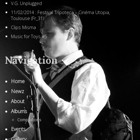
V.G. Unplugged
11/02/2014 : Festival Tripoteca – Cinéma Utopia,
Toulouse (Fr_31)
Clips Misma
Music for Toys #5
Navigation
Home
Newz
About
Albums
Compilations
Events
Gallery