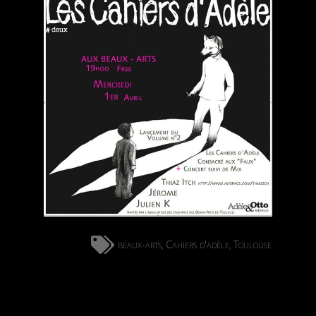
beaux-arts
Cahiers d'adèle
Toulouse
,
,