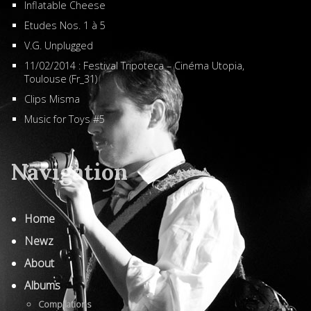
Inflatable Cheese
Etudes Nos. 1 à 5
V.G. Unplugged
11/02/2014 : Festival Tripoteca – Cinéma Utopia,
Toulouse (Fr_31)
Clips Misma
Music for Toys #5
Navigation
Home
Newz
About
Albums
Compilations